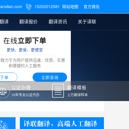
ranslian.com
15202012581
网站地图
官方微信

翻译
翻译报价
翻译资讯
关于译联
在线
立即下单
翻译
公证样本
笔译翻译报价
翻译模板
联系我们
更快、更省、更便宜
阿拉伯语翻译
译致力于为用户提供迅速、优质、实惠
和便捷的人工服务
下单
立即咨询
公证办理
翻译模板
10年专业公证代办
上万翻译样本