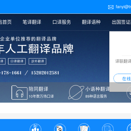
fanyi@t

站首页
笔译翻译
口译服务
翻译语种
出国签证
医学翻译
交替传译
口译新闻
法律翻译
同声传译
证件翻译报价
签证翻译
说明书翻译
译员外派
标书翻译
口译翻译报价
留学翻译
图纸
证材料翻译
小语种翻译
老挝语翻译
泰语翻译
西班牙语翻译
流水翻译
译联翻
意大利语翻译
葡萄牙语翻译
希伯来语翻译
翻译
在线
驾照翻译
陪同翻译
小语种翻译
本翻译
10年数万场口译
89种语言服务
疫苗接种证明翻译
检测报告翻译
检测报告英文版翻