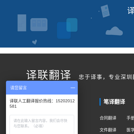
译联翻译
忠于译事，专业深圳
请您留言
联系我们
笔译翻译
译联人工翻译报价热线：15202012
581
客户服务
合同翻译
手
400电话：400-178-1661
文件翻译
医