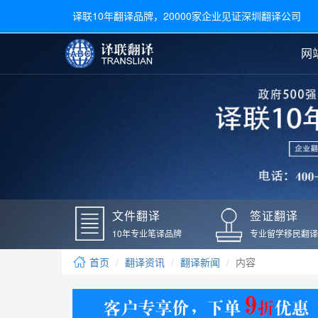
译联10年翻译品牌，20000家企业见证深圳翻译公司
网
合同翻译
陪同翻译
手册翻译
展会翻译
翻译新闻
文件翻译
广交会翻译
留学材料翻译
常用语种翻译
签
英文翻译
日语翻译
录取通知书翻译
银行
韩语翻译
法语翻译
国外录取通知书翻译
驾照
俄语翻译
德语翻译
成绩单翻译
国外
文件翻译
签证翻译
毕业证翻译
疫苗
10年专业笔译品牌
专业留学移民翻译
户口本翻译
新冠
首页
翻译资讯
翻译新闻
内容
学位证翻译
核酸
身份证翻译
核酸
译