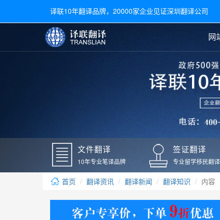
译联10年翻译品牌，20000家企业见证深圳翻译公司
网
合同翻译
陪同翻译
手册翻译
展会翻译
翻译新闻
文件翻译
广交会翻译
留学材料翻译
常用语种翻译
签
英文翻译
日语翻译
录取通知书翻译
银行
韩语翻译
法语翻译
国外录取通知书翻译
驾照
俄语翻译
德语翻译
成绩单翻译
国外
文件翻译
签证翻译
毕业证翻译
疫苗
10年专业笔译品牌
专业留学移民翻译
户口本翻译
新冠
首页
翻译资讯
翻译新闻
翻译知识
内容
学位证翻译
核酸
身份证翻译
核酸
译