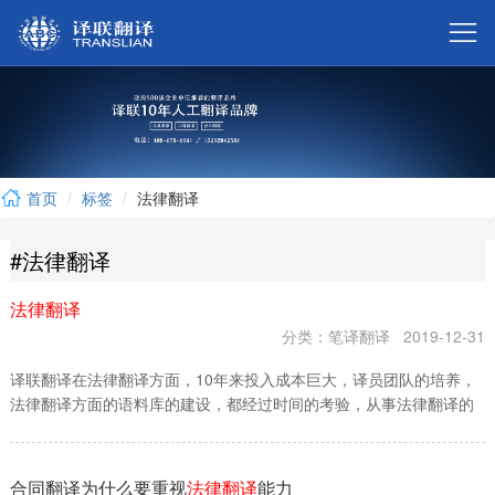



首页
标签
法律翻译

#法律翻译

法律翻译

分类：笔译翻译
2019-12-31
译联翻译在法律翻译方面，10年来投入成本巨大，译员团队的培养，

法律翻译方面的语料库的建设，都经过时间的考验，从事法律翻译的
译员，都有着10年以上的翻译经验，翻译员在精通翻译之外，也必须

去了解法律方面的相关知识，并拥有严谨、专业的工作态度，…
合同翻译为什么要重视
法律翻译
能力