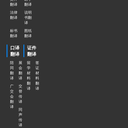
翻译
翻译
法律
说明
翻译
书翻
译
标书
图纸
翻译
翻译
口译
证件
翻译
翻译
陪
展
留
签
同
会
学
证
翻
翻
材
材
译
译
料
料
翻
翻
广
交
译
译
交
替
会
传
翻
译
译
同
声
传
译