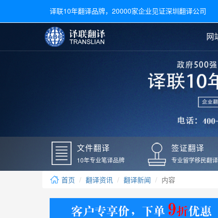
译联10年翻译品牌，20000家企业见证深圳翻译公司
网
合同翻译
陪同翻译
手册翻译
展会翻译
翻译新闻
文件翻译
广交会翻译
留学材料翻译
常用语种翻译
签
英文翻译
日语翻译
录取通知书翻译
银行
韩语翻译
法语翻译
国外录取通知书翻译
驾照
俄语翻译
德语翻译
成绩单翻译
国外
文件翻译
签证翻译
毕业证翻译
疫苗
10年专业笔译品牌
专业留学移民翻译
户口本翻译
新冠
首页
翻译资讯
翻译新闻
内容
学位证翻译
核酸
身份证翻译
核酸
译