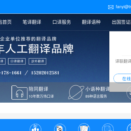
fanyi@t

站首页
笔译翻译
口译服务
翻译语种
出国签证
医学翻译
交替传译
口译新闻
法律翻译
同声传译
证件翻译报价
签证翻译
说明书翻译
译员外派
标书翻译
口译翻译报价
留学翻译
图纸
证材料翻译
小语种翻译
老挝语翻译
泰语翻译
西班牙语翻译
流水翻译
译联翻
意大利语翻译
葡萄牙语翻译
希伯来语翻译
翻译
在线
驾照翻译
陪同翻译
小语种翻译
本翻译
10年数万场口译
89种语言服务
疫苗接种证明翻译
检测报告翻译
检测报告英文版翻