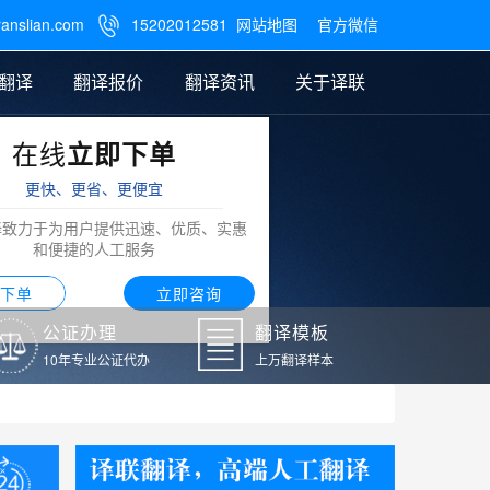
ranslian.com
15202012581
网站地图
官方微信

翻译
翻译报价
翻译资讯
关于译联
在线
立即下单
翻译
公证样本
笔译翻译报价
翻译模板
联系我们
更快、更省、更便宜
阿拉伯语翻译
译致力于为用户提供迅速、优质、实惠
和便捷的人工服务
下单
立即咨询
公证办理
翻译模板
10年专业公证代办
上万翻译样本