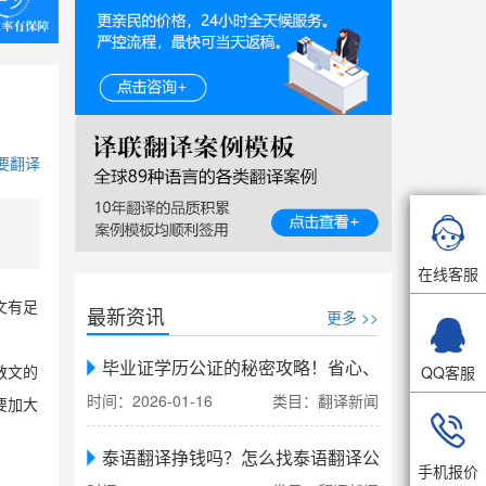
要翻译

在线客服
文有足
最新资讯
更多 >>

。
毕业证学历公证的秘密攻略！省心、省力、省时，
QQ客服
散文的
时间：2026-01-16
类目：翻译新闻
要加大

泰语翻译挣钱吗？怎么找泰语翻译公司翻译
手机报价