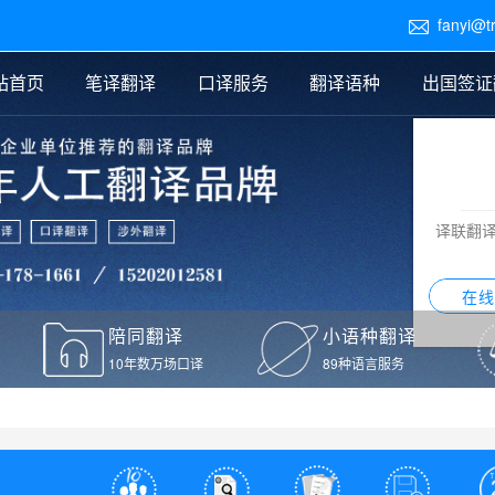
fanyi@t

站首页
笔译翻译
口译服务
翻译语种
出国签证
医学翻译
交替传译
口译新闻
法律翻译
同声传译
证件翻译报价
签证翻译
说明书翻译
译员外派
标书翻译
口译翻译报价
留学翻译
图纸
证材料翻译
小语种翻译
老挝语翻译
泰语翻译
西班牙语翻译
流水翻译
译联翻
意大利语翻译
葡萄牙语翻译
希伯来语翻译
翻译
在线
驾照翻译
陪同翻译
小语种翻译
本翻译
10年数万场口译
89种语言服务
疫苗接种证明翻译
检测报告翻译
检测报告英文版翻