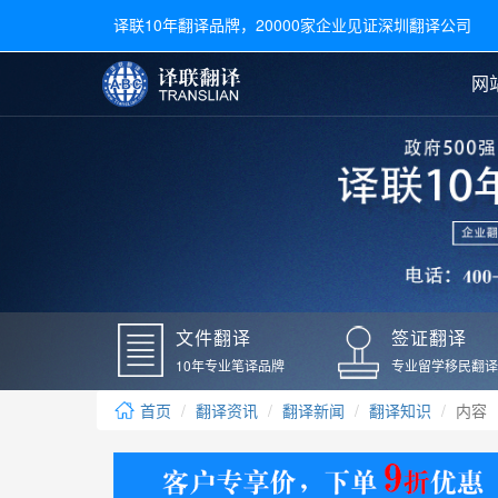
译联10年翻译品牌，20000家企业见证深圳翻译公司
网
合同翻译
陪同翻译
手册翻译
展会翻译
翻译新闻
文件翻译
广交会翻译
留学材料翻译
常用语种翻译
签
英文翻译
日语翻译
录取通知书翻译
银行
韩语翻译
法语翻译
国外录取通知书翻译
驾照
俄语翻译
德语翻译
成绩单翻译
国外
文件翻译
签证翻译
毕业证翻译
疫苗
10年专业笔译品牌
专业留学移民翻译
户口本翻译
新冠
首页
翻译资讯
翻译新闻
翻译知识
内容
学位证翻译
核酸
身份证翻译
核酸
译