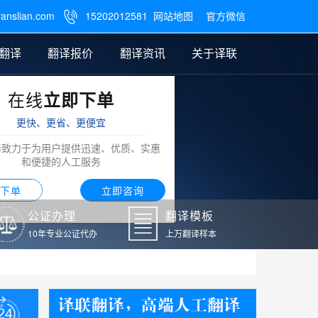
ranslian.com
15202012581
网站地图
官方微信

翻译
翻译报价
翻译资讯
关于译联
在线
立即下单
翻译
公证样本
笔译翻译报价
翻译模板
联系我们
更快、更省、更便宜
阿拉伯语翻译
译致力于为用户提供迅速、优质、实惠
和便捷的人工服务
下单
立即咨询
公证办理
翻译模板
10年专业公证代办
上万翻译样本