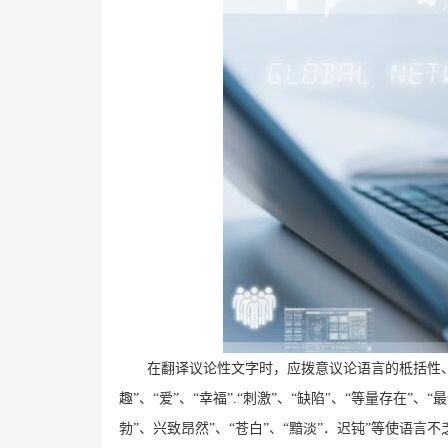
在翻译议论性文字时，应拨意议论语言的柢括性、
趣”、“爱”、“幸福”
.
“刺激”、“缺陷
"
、“等量存在”、
勃”、兴致昂然”、“苍白”、“黯淡”．迟钝”等使语言