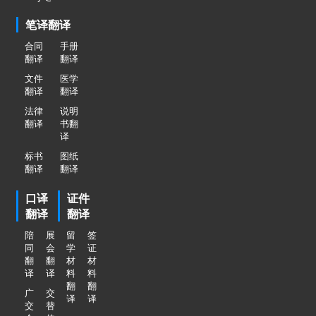
笔译翻译
合同
手册
翻译
翻译
文件
医学
翻译
翻译
法律
说明
翻译
书翻
译
标书
图纸
翻译
翻译
口译
证件
翻译
翻译
陪
展
留
签
同
会
学
证
翻
翻
材
材
译
译
料
料
翻
翻
广
交
译
译
交
替