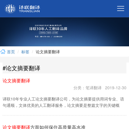



首页
标签
论文摘要翻译

#论文摘要翻译

论文摘要翻译

分类：笔译翻译
2019-12-30
译联10年专业人工论文摘要翻译公司，为论文摘要提供用词专业、语

句通顺，文体优美的人工翻译服务，论文摘要是整篇文字的关键概
述，论文摘要翻译多涉及专业词汇，译联专业签约的院校翻译老师有

专业的论文摘要、文书、推荐信方面的翻译经验，为客户提供更…
论文摘要翻译
方面如何保住高质量高水准