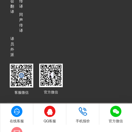
会
传
翻
译
译
同
声
传
译
译
员
外
派
官方微信
客服微信
89种语言+8000名译员团队+人工翻译母语审校+20000多家企业见证+10




年行业经验，专业翻译公司更实惠！ © 译联翻译版权所有
粤ICP备
17090481号
在线客服
QQ客服
手机报价
官方微信