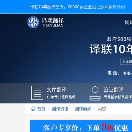
译联10年翻译品牌，20000家企业见证深圳翻译公司
网
合同翻译
陪同翻译
手册翻译
展会翻译
翻译新闻
文件翻译
广交会翻译
留学材料翻译
常用语种翻译
签
英文翻译
日语翻译
录取通知书翻译
银行
韩语翻译
法语翻译
国外录取通知书翻译
驾照
俄语翻译
德语翻译
成绩单翻译
国外
文件翻译
签证翻译
毕业证翻译
疫苗
10年专业笔译品牌
专业留学移民翻译
户口本翻译
新冠
首页
翻译资讯
翻译新闻
内容
学位证翻译
核酸
身份证翻译
核酸
译