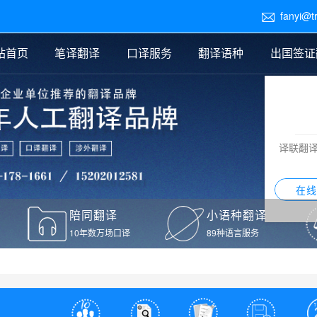
fanyi@t

站首页
笔译翻译
口译服务
翻译语种
出国签证
医学翻译
交替传译
口译新闻
法律翻译
同声传译
证件翻译报价
签证翻译
说明书翻译
译员外派
标书翻译
口译翻译报价
留学翻译
图纸
证材料翻译
小语种翻译
老挝语翻译
泰语翻译
西班牙语翻译
流水翻译
译联翻
意大利语翻译
葡萄牙语翻译
希伯来语翻译
翻译
在线
驾照翻译
陪同翻译
小语种翻译
本翻译
10年数万场口译
89种语言服务
疫苗接种证明翻译
检测报告翻译
检测报告英文版翻