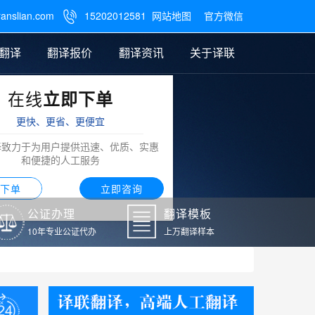
ranslian.com
15202012581
网站地图
官方微信

翻译
翻译报价
翻译资讯
关于译联
在线
立即下单
翻译
公证样本
笔译翻译报价
翻译模板
联系我们
更快、更省、更便宜
阿拉伯语翻译
译致力于为用户提供迅速、优质、实惠
和便捷的人工服务
下单
立即咨询
公证办理
翻译模板
10年专业公证代办
上万翻译样本