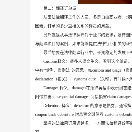
第二：翻译订单量
从事法律翻译工作的人员，多是自由职业者，想
因素，订单的多少直接关系的译员的月薪。
另外就是从事法律翻译对于证书的要求，法律翻
与翻译项目的案例，如果能够提供法律行业相关的证
最后想要在法律翻译行业中，长期稳定的发展下
Customs
释义：很多人望文生义，看到这个单词，
中有“惯例、惯例法”的意思，如
custom and usage
（惯
declaration
（报关），
customs duty
（关税，有时候也
Damages
释义：
damages
在法律英语中表示损害赔
附带损害
consequential damages
间接损害
claim damages 
Debenture
释义：
debenture
的意思是债券，通常指
coupon bank debenture
附息票金融债券
customs debent
掌握的法律用词用语越多，一方面法律翻译效率