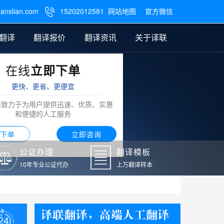
ranslian.com
15202012581
网站地图
官方微信

翻译
翻译报价
翻译资讯
关于译联
在线
立即下单
翻译
公证样本
笔译翻译报价
翻译模板
联系我们
更快、更省、更便宜
阿拉伯语翻译
译致力于为用户提供迅速、优质、实惠
和便捷的人工服务
下单
立即咨询
公证办理
翻译模板
10年专业公证代办
上万翻译样本