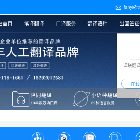
fanyi@t

站首页
笔译翻译
口译服务
翻译语种
出国签证
医学翻译
交替传译
口译新闻
法律翻译
同声传译
证件翻译报价
签证翻译
说明书翻译
译员外派
标书翻译
口译翻译报价
留学翻译
图纸
证材料翻译
小语种翻译
老挝语翻译
泰语翻译
西班牙语翻译
流水翻译
译联翻
意大利语翻译
葡萄牙语翻译
希伯来语翻译
翻译
在线
驾照翻译
陪同翻译
小语种翻译
本翻译
10年数万场口译
89种语言服务
疫苗接种证明翻译
检测报告翻译
检测报告英文版翻