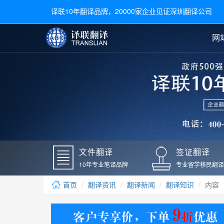
译联10年翻译品牌，20000家企业见证深圳翻译公司
网
合同翻译
陪同翻译
手册翻译
展会翻译
翻译新闻
文件翻译
广交会翻译
留学材料翻译
常用语种翻译
签
英文翻译
日语翻译
录取通知书翻译
银行
韩语翻译
法语翻译
国外录取通知书翻译
驾照
俄语翻译
德语翻译
成绩单翻译
国外
文件翻译
签证翻译
毕业证翻译
疫苗
10年专业笔译品牌
专业留学移民翻译
户口本翻译
新冠
首页
翻译资讯
翻译新闻
翻译知识
内容
学位证翻译
核酸
身份证翻译
核酸
译