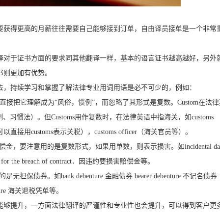
要获得更高的月薪往往需要自己能够接到订单，自由译员接单是一个非常
译对于证书方面的要求同其他翻译一样，基本的语言证书越高越好，另外
书则更加有优势。
去，持续学习和掌握了解法律专业用词用语是必不可少的，例如：
直接把它理解成为“风俗，惯例”，而忽略了其形式是复数。
Custom
在法律
例、习惯法）。但
Customs
用作复数时，在法律英语中指海关，如
customs
可以直接用
customs
表示关税），
customs officer
（海关官员等）。
偿金，要注意用的是复数形式，如果用单数，则表示损害。如
incidental d
for the breach of contract
．因违约要损害赔偿金等。
的是无担保债券。如
bank debenture
金融债券
bearer debenture
不记名债券
ure
海关退税凭单等。
能够提升，一方面法律翻译的严谨性和专业性也会提升，可以得到客户更