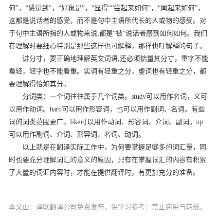
何”，“感觉到”，“好象是”，“显得”“尝起来如何”，“闻起来如何”，
这都是说话者的感受，而不是句中主语所代长的人或物的感受。对
于句中主语所指的人或物来说,都是“被”说话者感到如何如何。我们
在理解时要细心特别是那些这样也可解释，那样也叮解释的句子。
讲分寸，要正确地理解英文词语,还必须惦量其分寸，重字不能
看轻，轻字也不能看重。实词有轻重之分，虛词也有轻重之分，都
要理解得恰如其分。
分词类：一个词往往属于几个词类。study可以用作名词，义可
以用作动词。hard可以用作形容词，也可以用作副词、名词。有些
词的词类范围更广。like可以用作动词、形容词、介词、副词。up
可以用作副词、介词、形容词、名词、动词。
以上就是在翻译实际工作中，为何要掌握足够多的词汇量，同
时也要充分理解词汇的意义的原因，只有在掌握词汇的内容有积累
了大量的词汇内容时，才能在提供翻译时，有更加充分的准备。
本文由：译联翻译公司免费发布，供学习参考：禁止商用与转载。