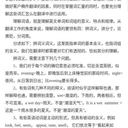
做好客户稿件翻译的因素，同时在掌握词汇量的同时，也要充分理
解这些词汇怎么在翻译中进行运用。
理解词语，就是理解英文单词和词组的意义、特点和规律。从
翻译工作的角度来说，理解词语的要领有四：辨词义，讲分寸，论
褒贬，分词类。
分述如下：辨词义词义，这里既指单词的基本含义，也指词组
的含义，我们在翻译时都需要对它们有透彻的、恰如其分的理解。
辨词义，需要注意下列几个问题。
1、我们对于每个词的确切意思必须吃准，切忌含混笼统，似
是而非。evening=晚上，即晚饭后到上床睡觉前的那段时间，night=
夜间，从日落到日出；比evening要长得多。
2、有些词有几种不同的释义，阅读时似乎这样解释也通，那
样解释也通，需要辨别清楚，wet=潮湿的，下雨的，两者相近，但
不可混淆。a wet day=雨天，不是“潮湿天气”。It is a wet sutmmer =
这是一个雨水很多的夏天。不是“潮湿的夏天”。
3、有些英语动词是主动的形式，但具有被动的含义，例如
look, feel, seem， appear, taste, smell， 它们依次等于“看起来如