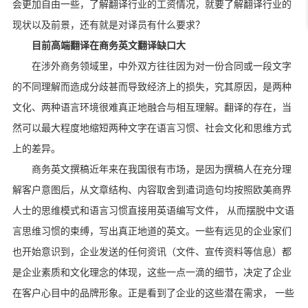
会更加自由一些，了解翻译行业的工资情况，就要了解翻译行业的
现状以及前景，还有就是对译员有什么要求？
目前高端翻译在商务英文翻译缺口大
在涉外商务领域里，中外双方往往因为对一份合同或一段文字
的不同理解而造成分歧甚而导致经济上的损失，究其原因，是两种
文化、两种语言环境很难真正地融合与相互理解。翻译的存在，当
然可以最大程度地缩短两种文字在语言习惯、社会文化和思维方式
上的差异。
商务英文撰稿近年来在我国很有市场，是因为撰稿人在充分理
解客户意图后，从文章结构、内容取舍到遣词造句均按照欧美商界
人士的思维模式和语言习惯直接用英语编写文件， 从而摆脱中文语
言思维习惯的束缚，写出真正地道的英文。一些有远见的企业家们
也开始意识到，企业发送的任何资讯（文件、宣传资料等信息）都
是企业素质和文化理念的体现，这些一点一滴的细节，决定了企业
在客户心目中的品牌形象。正是看到了企业的这些潜在需求， 一些