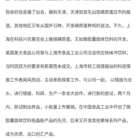
钩来的信息捅了出去，捅到天津，天津就首先出现碘质蛋应市的报
道。其他地区又有从国外引种，开发碘质蛋种鸡的说法。不久，上
海在科技兴农展览会上推销碘质蛋。又如微胶囊固体饮料的开发，
美国某大食品公司曾与上海市食品工业公司洽谈供应桔味冲饮料；
当时因双方的要求有距离而未成交。上海市轻工局情报站的科技情
报工作者闻风而动，主动承担探索工作，与公司一起， 以情报为龙
头，进行情报、科研、生产一条龙大协作，进行新的尝试，两个月
内，即试制出样品，小批量上市展销。在中国食品工业中开创了微
胶囊固体饮料桔晶新产品的先河，后来
又开发其他果味系列产品，
成为优质、出口创汇产品。