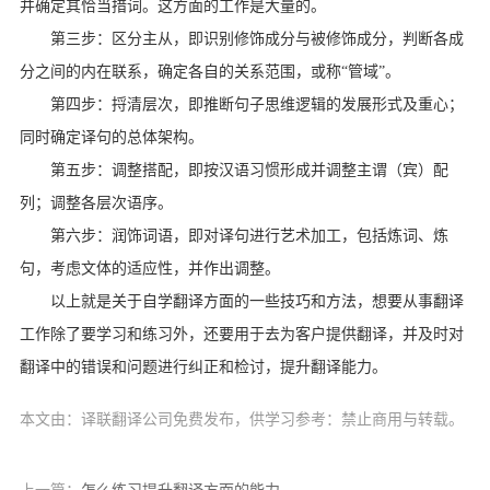
并确定其恰当措词。这方面的工作是大量的。
第三步：区分主从，即识别修饰成分与被修饰成分，判断各成
分之间的内在联系，确定各自的关系范围，或称“管域”。
第四步：捋清层次，即推断句子思维逻辑的发展形式及重心；
同时确定译句的总体架构。
第五步：调整搭配，即按汉语习惯形成并调整主谓（宾）配
列；调整各层次语序。
第六步：润饰词语，即对译句进行艺术加工，包括炼词、炼
句，考虑文体的适应性，并作出调整。
以上就是关于自学翻译方面的一些技巧和方法，想要从事翻译
工作除了要学习和练习外，还要用于去为客户提供翻译，并及时对
翻译中的错误和问题进行纠正和检讨，提升翻译能力。
本文由：译联翻译公司免费发布，供学习参考：禁止商用与转载。
上一篇：
怎么练习提升翻译方面的能力