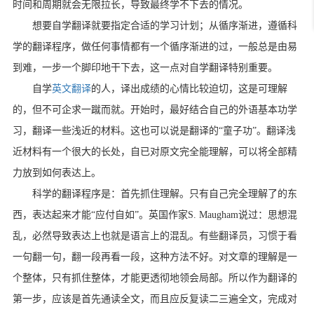
时间和周期就会无限拉长，导致最终学不下去的情况。
想要自学翻译就要指定合适的学习计划；从循序渐进，遵循科
学的翻译程序，
做任何事情都有一个循序渐进的过，一般总是由易
到难，一步一个脚印地干下去，这一点对自学翻译特别重要。
自学
英文翻译
的人，译出成绩的心情比较迫切，这是可理解
的，但不可企求一蹴而就。开始时，最好结合自己的外语基本功学
习，翻译一些浅近的材料。这也可以说是翻译的“童子功”。翻译浅
近材料有一个很大的长处，自已对原文完全能理解，可以将全部精
力放到如何表达上。
科学的翻译程序是：首先抓住理解。只有自己完全理解了的东
西，表达起来才能“应付自如”。英国作家S. Maugham说过：思想混
乱，必然导致表达上也就是语言上的混乱。有些翻译员，习惯于看
一句翻一句，翻一段再看一段，这种方法不好。对文章的理解是一
个整体，只有抓住整体，才能更透彻地领会局部。所以作为翻译的
第一步，应该是首先通读全文，而且应反复读二三遍全文，完成对