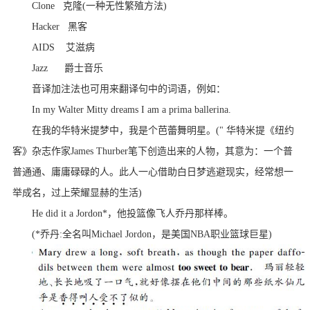
Clone 克隆(一种无性繁殖方法)
Hacker 黑客
AIDS 艾滋病
Jazz 爵士音乐
音译加注法也可用来翻译句中的词语，例如：
In my Walter Mitty dreams I am a prima ballerina.
在我的华特米提梦中，我是个芭蕾舞明星。(" 华特米提《纽约
客》杂志作家James Thurber笔下创造出来的人物，其意为：一个普
普通通、庸庸碌碌的人。此人一心借助白日梦逃避现实，经常想一
举成名，过上荣耀显赫的生活)
He did it a Jordon*，他投篮像飞人乔丹那样棒。
(*乔丹:全名叫Michael Jordon，是美国NBA职业篮球巨星)