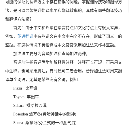
可能的保证到翻译方面不存在错误的问题，掌握翻译技巧和翻译方
法，是可以显著提升翻译水平和翻译效率的，具体有哪些翻译技巧
和翻译方法哪？
首先：由于中文和外语在语言特点和文化特点上有很大差异，
例如，
英语翻译
中有些词义在中文中完全不存在，形成了词义上的
空缺。在这种情况下英语译成中文常常采用加注法来弥补空缺。
加注法主要分为音译加注和直译加注两种。
音译加注指音译后附加解释性注释。注释可长可短，可采用文
中注释，也可采用脚注，有时还可二者合用。音译加注法可用来翻
译单个词语，尤其是某些专有名词，例如:
Pizza 比萨饼
Toyota 丰田车
Sahara 撒哈拉沙漠
Poseidon 波塞冬(希腊神话中的海神)
Sauna 桑拿浴(芬兰式的一种蒸气浴)