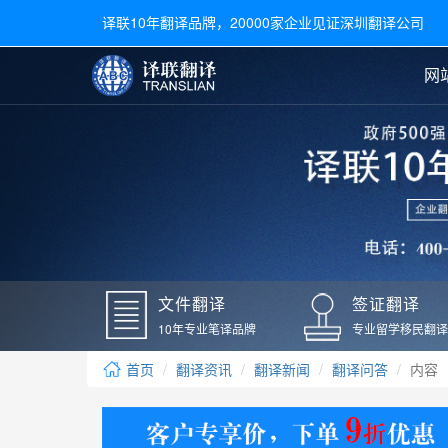
译联10年翻译品牌，20000家企业见证深圳翻译公司
网
合同翻译
陪同翻译
手册翻译
展会翻译
翻译新闻
文件翻译
广交会翻译
留学材料翻译
常用语种翻译
签
英文翻译
日语翻译
录取通知书翻译
银行
韩语翻译
法语翻译
国外录取通知书翻译
驾照
俄语翻译
德语翻译
成绩单翻译
国外
文件翻译
签证翻译
毕业证翻译
疫苗
10年专业笔译品牌
专业留学移民翻译
户口本翻译
新冠
首页
翻译资讯
翻译新闻
翻译问答
内容
学位证翻译
核酸
身份证翻译
核酸
译