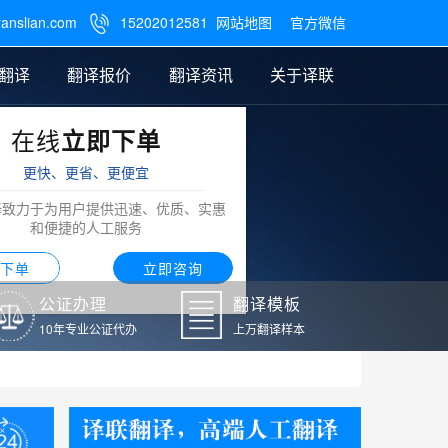
ranslian.com
15202012581
网站地图
官方微信

翻译
翻译报价
翻译资讯
关于译联
在线
立即下单
翻译
公证样本
笔译翻译报价
翻译模板
联系我们
更快、更省、更便宜
阿拉伯语翻译
译致力于为用户提供迅速、优质、实惠
和便捷的人工服务
下单
立即咨询
公证办理
翻译模板
10年专业公证代办
上万翻译样本