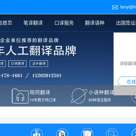
fanyi@t

站首页
笔译翻译
口译服务
翻译语种
出国签证
医学翻译
交替传译
口译新闻
法律翻译
同声传译
证件翻译报价
签证翻译
说明书翻译
译员外派
标书翻译
口译翻译报价
留学翻译
图纸
证材料翻译
小语种翻译
老挝语翻译
泰语翻译
西班牙语翻译
流水翻译
译联翻
意大利语翻译
葡萄牙语翻译
希伯来语翻译
翻译
在线
驾照翻译
陪同翻译
小语种翻译
本翻译
10年数万场口译
89种语言服务
疫苗接种证明翻译
检测报告翻译
检测报告英文版翻