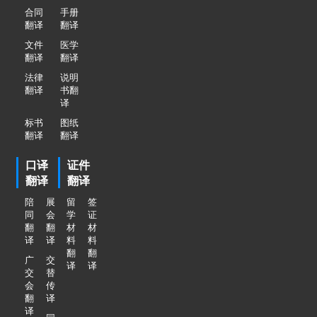
合同
手册
翻译
翻译
文件
医学
翻译
翻译
法律
说明
翻译
书翻
译
标书
图纸
翻译
翻译
口译
证件
翻译
翻译
陪
展
留
签
同
会
学
证
翻
翻
材
材
译
译
料
料
翻
翻
广
交
译
译
交
替
会
传
翻
译
译