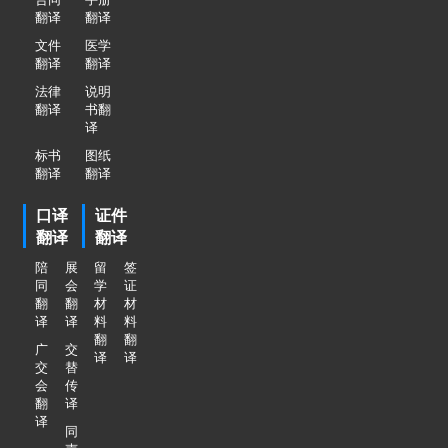
翻译
翻译
文件
医学
翻译
翻译
法律
说明
翻译
书翻
译
标书
图纸
翻译
翻译
口译
证件
翻译
翻译
陪
展
留
签
同
会
学
证
翻
翻
材
材
译
译
料
料
翻
翻
广
交
译
译
交
替
会
传
翻
译
译
同