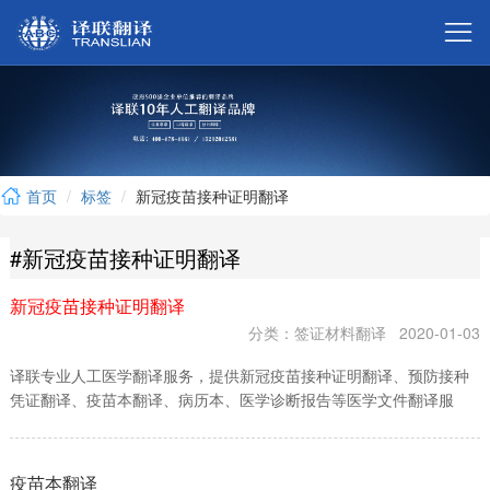



首页
标签
新冠疫苗接种证明翻译

#新冠疫苗接种证明翻译

新冠疫苗接种证明翻译

分类：签证材料翻译
2020-01-03
译联专业人工医学翻译服务，提供新冠疫苗接种证明翻译、预防接种

凭证翻译、疫苗本翻译、病历本、医学诊断报告等医学文件翻译服
务，译联医学翻译团队，有多年的人工医学翻译经验，保证医学翻译

术语词库的严谨性和专业性，保证新冠疫苗接种证明翻译符合…
疫苗本翻译