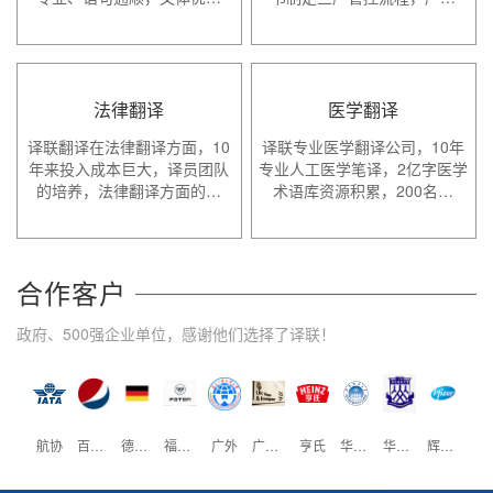
法律翻译
医学翻译
译联翻译在法律翻译方面，10
译联专业医学翻译公司，10年
年来投入成本巨大，译员团队
专业人工医学笔译，2亿字医学
的培养，法律翻译方面的…
术语库资源积累，200名…
合作客户
政府、500强企业单位，感谢他们选择了译联！
航协
百事可乐
德国驻广州商会
福田汽车
广外
广州英国签证中心
亨氏
华南理工大学
华南师范大学
辉瑞制药
壳